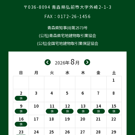
〒036-8094 青森県弘前市大字外崎2-1-3
FAX：0172-26-1456
青森県知事(8)第2573号
(公社)青森県宅地建物取引業協会
(公社)全国宅地建物取引業保証協会
8
2026年
月
日
月
火
水
木
金
土
1
2
3
4
5
6
7
8
休
9
10
11
12
13
14
15
休
休
休
休
休
休
16
17
18
19
20
21
22
休
23
24
25
26
27
28
29