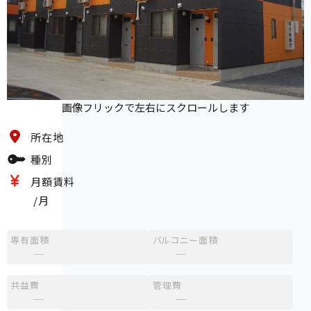
画像フリックで左右にスクロールします
所在地
種別
月額賃料
/月
専有面積
バルコニー面積
─
─
共益費
管理費
─
─