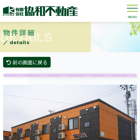
物件詳細
DETAILS
／ details
前の画面に戻る