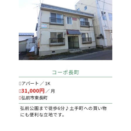
コーポ長町
アパート ／ 1K
31,000円
／ 月
弘前市東長町
弘前公園まで徒歩6分♪土手町への買い物
にも便利な立地です。