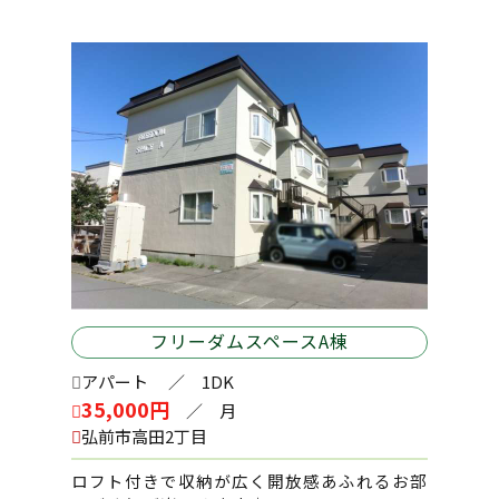
2026-04-09
外崎 小山内住宅
2026-04-06
メゾン・オーク 202号室
2026-04-06
メゾン・オーク 105号室
フリーダムスペースA棟
2026-04-04
アップルメゾン田園 203号室
アパート
／ 1DK
35,000円
／ 月
弘前市高田2丁目
2026-04-01
ロフト付きで収納が広く開放感あふれるお部
コーポミヤコ 101号室