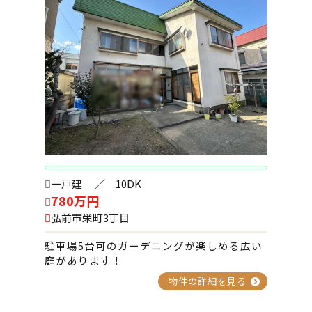
メゾン・オーク 102号室
2026-01-19
宮川パーキング №1
2026-01-19
在府町パーキング №6
一戸建
／ 10DK
2026-01-19
780万円
在府町パーキング №５
弘前市栄町3丁目
駐車場5台可のガーデニングが楽しめる広い
庭があります！
2026-01-09
物件の詳細を見る
フリーダムスペースA棟 102号室