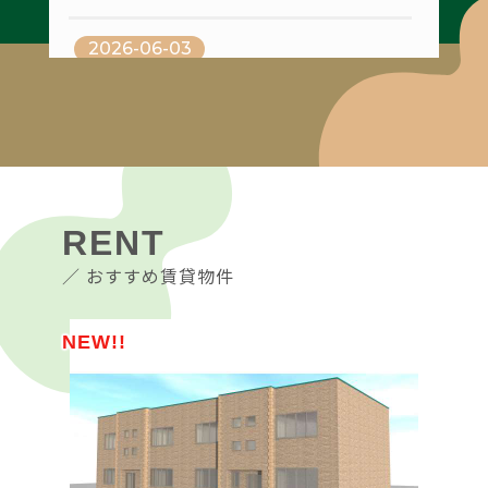
営業時間変更のお知らせ
2026-08-04
5月1日(木）より営業時間を変更させてい
2026-06-03
山崎ビル2階
ただきます。
清原１丁目 中古住宅
変更後の営業時間
平日 9：00～17：00
土曜日 10：00～17：00
2026-07-14
お客様にはご不便をおかけいたします
2026-05-22
ガーデンパレス田園A棟 101号室
が、何卒ご理解の程お願いします。
悪戸字青柳 売地
RENT
2026-07-14
2025-03-21
／ おすすめ賃貸物件
2026-04-30
コーポラスユアフルA棟 205号室
臨時休業のお知らせ
原ケ平山中 売地
誠に勝手ではございますが、3月22日は臨
NEW!!
NEW!!
時休業とさせていただきます。
2026-07-14
2026-02-21
クレール 101号室
南富田町 中古住宅
2025-03-04
3月営業日のお知らせ
2026-07-14
3月20日は営業いたします。