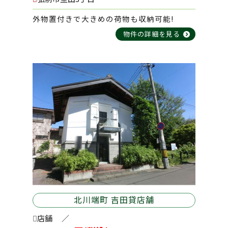
外物置付きで大きめの荷物も収納可能!
2026-03-17
平川市 長内住宅
物件の詳細を見る
2026-03-11
小比内住宅 B棟
2026-03-09
ピアチェーレ・ウーノ 202号室
2026-03-09
メゾンピュア 205号室
北川端町 吉田貸店舗
店舗
／