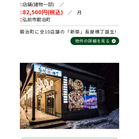
店舗(建物一部)
／
82,500円(税込)
／ 月
弘前市鍛冶町
2026-02-17
鍛治町に全10店舗の「新築」長屋横丁誕生!
コーポミヤコ 202号室
物件の詳細を見る
2026-02-10
エステート・パレ・わせだ 201号室
2026-02-10
メゾン・アヴニールB棟 105号室
2026-02-09
田園パーキング №６