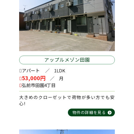
このたび、心機一転、当社ホームページを
リニューアルいたしましたことをお知らせ
2025-02-04
2026-05-16
いたします。
藤崎町西豊田2丁目 中古住宅
プレッソ カーサ 203号室
これもひとえに、日頃より当社をご愛顧い
ただいているみなさまのおかげと心より感
謝申し上げます。
2025-01-20
2026-05-16
新デザインは、より使いやすく、情報のア
田町２丁目 売地
アップルメゾン田園 106号室
クセスがスムーズなものとなっておりま
アップルメゾン田園
す。また、新しいコンテンツや機能の追加
により、ホームページを通じてより価値あ
アパート
／ 1LDK
る情報やサービスを提供できることを心か
2025-01-16
2026-05-09
53,000円
／ 月
ら願っております。
安原3丁目 事務所
アップルメゾン 102号室
弘前市田園4丁目
これからも、皆さまにとって価値ある情報
やサービスを提供し続けるとともに、良い
大きめのクローゼットで荷物が多い方でも安
ものにしていくため、ご意見やご要望をお
心!
2024-11-06
2026-05-09
聞かせいただければ幸いです。
物件の詳細を見る
栄町3丁目 中古住宅
メゾン・アヴニールB棟 101号室
引き続き、協和不動産をご愛顧賜りますよ
うお願い申し上げます。