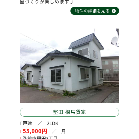
屋づくりが楽しめます♪
物件の詳細を見る
2026-03-28
ファインステージ 106号室
2026-03-28
フリーダムスペースB棟 203号室
2026-03-26
サン・フレッシュ 101号室
堅田 相馬貸家
2026-03-17
戸建
／ 2LDK
エステート・パレ・わせだⅡ 103号室
55,000円
／ 月
弘前市堅田3丁目