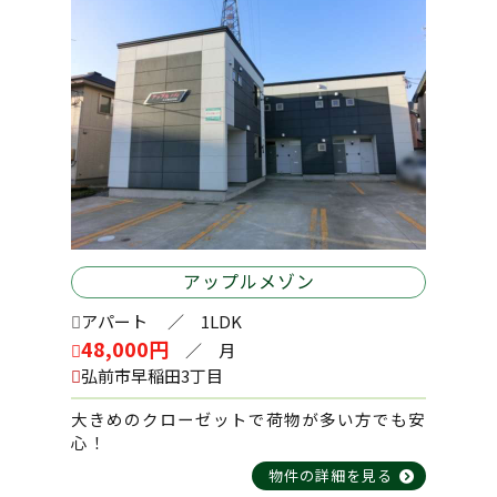
2024-09-06
2026-05-02
社員一同
稲田２丁目 売地
新築アパート ユアフルJ長坂 A101号室
～B202号室
2024-06-07
2026-04-15
城東北1丁目 売地
在府町パーキング №8
2024-03-28
2026-04-15
田園1丁目 売地
アップルメゾン
土手町 181店舗
アパート
／ 1LDK
48,000円
／ 月
2024-01-25
弘前市早稲田3丁目
2026-04-10
大沢 中古住宅
宮川パーキング №１
大きめのクローゼットで荷物が多い方でも安
心！
物件の詳細を見る