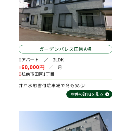
清原２丁目 売地A
2026-06-05
2024-02-26
2025-07-07
メゾンウ・ララ 103号室
3月営業日のお知らせ
城東2丁目 売地
3日を除き休まず営業いたします。
日曜・祝日営業時間：10：00～17：00
ガーデンパレス田園A棟
2026-06-05
2025-07-07
コーポジュン 103号室
アパート
／ 2LDK
川先2丁目 売地
2023-12-12
60,000円
／ 月
年末年始休業のお知らせ
弘前市田園1丁目
誠に勝手ながら12月29日12:00～1月4日ま
2026-06-01
2025-06-06
で休業させていただきます。
井戸水融雪付駐車場で冬も安心!
外崎住宅 A棟
休業中のお問い合わせにつきましては、1
栄町3丁目中古住宅 価格見直ししました。
物件の詳細を見る
月5日より順次対応させていただきますので
よろしくお願いいたします。
2026-05-22
2025-03-14
城東5丁目長内住宅 2号
栄町３丁目 売地
価格見直ししました。
2023-12-08