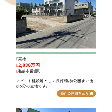
2026-02-06
宮川パーキング №1
2026-01-21
山崎 齊藤住宅 6号
2026-01-19
売地
小比内住宅 B棟
2,880万円
弘前市長坂町
2026-01-19
アパート建設地として良好!弘前公園まで徒
歩5分の立地です。
メゾン・サンセットⅡ 202号室
物件の詳細を見る
2026-01-19