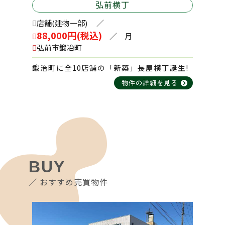
弘前横丁
2026-02-09
店舗(建物一部)
／
88,000円(税込)
田園パーキング №6
／ 月
弘前市鍛冶町
鍛治町に全10店舗の「新築」長屋横丁誕生!
2026-02-09
物件の詳細を見る
稲田2丁目 花田店舗
2026-02-09
北川端町 吉田貸店舗
BUY
2026-02-06
／ おすすめ売買物件
宮川パーキング №1