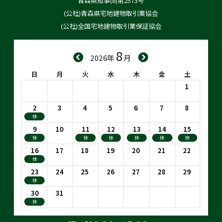
青森県知事(8)第2573号
ユアフルＤ高田 202号室
(公社)青森県宅地建物取引業協会
(公社)全国宅地建物取引業保証協会
2025-09-01
8
ストーンヒルハイツi 201号室
2026年
月
日
月
火
水
木
金
土
1
2025-08-23
外崎4丁目貸土地
2
3
4
5
6
7
8
休
9
10
11
12
13
14
15
休
休
休
休
休
休
2025-08-05
16
17
18
19
20
21
22
ピアチェーレ・ウーノ 201号室
休
23
24
25
26
27
28
29
休
30
31
2025-07-19
休
エステート・パレ・わせだ 103号室