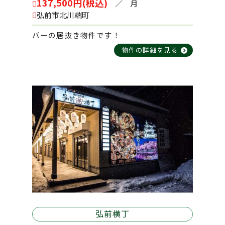
137,500円(税込)
2026-03-09
／ 月
弘前市北川端町
ガーデンパレス田園B棟 102号室
バーの居抜き物件です！
物件の詳細を見る
2026-03-06
在府町パーキング №7
2026-03-06
在府町パーキング №3
2026-02-17
ガーデンパレス田園A棟 201号室
2026-02-17
弘前横丁
めぐみ荘 １号