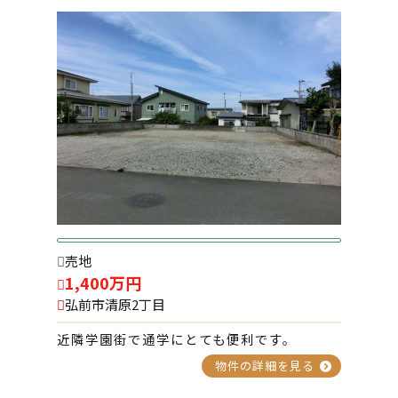
2026-01-09
フリーダムスペースA棟 105号室
2026-01-09
コートハウス ２号
2025-12-03
コートハウス 3号
売地
1,400万円
弘前市清原2丁目
2025-12-03
メゾン・チェロキー 201号室
近隣学園街で通学にとても便利です。
物件の詳細を見る