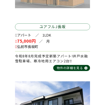
2026-02-21
営業時間10：00～17：00
メゾン・サンセット 202号室
藤代3丁目 売地
2024-12-18
2026-07-14
ユアフルJ長坂
2025-11-01
年末年始休業のお知らせ
メゾン・サンセットⅡ 102号室
誠に勝手ながら12月28日～1月5日まで休
長坂町 売地
アパート
／ 1LDK
業させていただきます。
75,000円
／ 月
休業中のお問い合わせにつきましては、1
弘前市長坂町
2026-06-05
月6日より順次対応させていただきますので
2025-09-29
サン・フレッシュ 103号室
よろしくお願いいたします。
令和8年8月完成予定新築アパート!井戸水融
撫牛子4丁目 中古住宅
雪駐車場、寒冷地用エアコン2台‼
物件の詳細を見る
2026-06-05
2024-08-05
2025-07-17
メゾン・オーク 103号室
夏季休業のお知らせ
清原２丁目 売地B
誠に勝手ながら8月10日12:00～8月16日ま
で休業させていただきます。
休業中のお問い合わせにつきましては、8
2026-06-05
月17日より順次対応させていただきますの
2025-07-17
ガーデンパレス田園B棟 202号室
でよろしくお願いいたします。