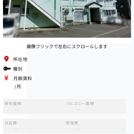
画像フリックで左右にスクロールします
所在地
種別
月額賃料
/月
専有面積
バルコニー面積
─
─
共益費
管理費
─
─