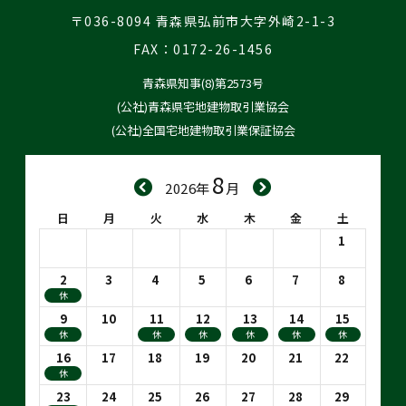
〒036-8094 青森県弘前市大字外崎2-1-3
FAX：0172-26-1456
青森県知事(8)第2573号
(公社)青森県宅地建物取引業協会
(公社)全国宅地建物取引業保証協会
8
2026年
月
日
月
火
水
木
金
土
1
2
3
4
5
6
7
8
休
9
10
11
12
13
14
15
休
休
休
休
休
休
16
17
18
19
20
21
22
休
23
24
25
26
27
28
29