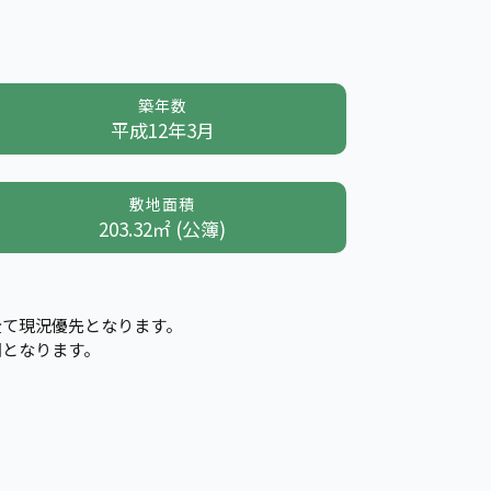
築年数
平成12年3月
敷地面積
203.32㎡ (公簿)
全て現況優先となります。
図となります。