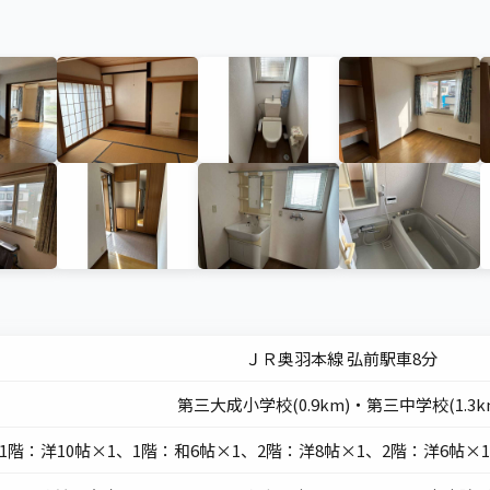
ＪＲ奥羽本線 弘前駅車8分
第三大成小学校(0.9km)・第三中学校(1.3k
 (1階：洋10帖×1、1階：和6帖×1、2階：洋8帖×1、2階：洋6帖×