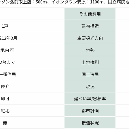
ーソン弘前取上店：500ｍ、イオンタウン安原：1100ｍ、国立病院 
その他費用
1戸
建物構造
12年3月
主要採光方向
地内 可
地勢
2台まで
土地権利
一種住居
国土法届
仲介
現況
即可
建ぺい率/容積率
宅地
都市計画
無
接道状況