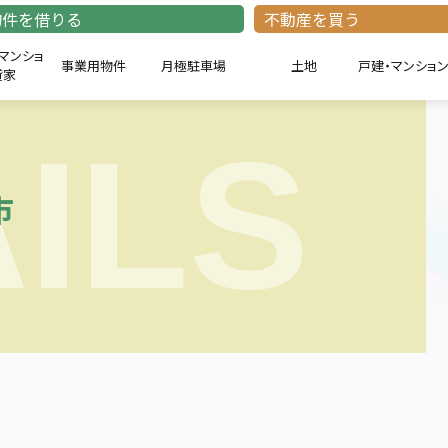
物件を借りる
不動産を買う
マンショ
事業用物件
月極駐車場
土地
戸建・マンショ
貸家
ILS
市