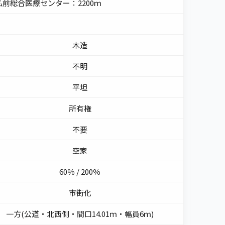
弘前総合医療センター：2200ｍ
木造
不明
平坦
所有権
不要
空家
60％ / 200％
市街化
一方(公道・北西側・間口14.01ｍ・幅員6ｍ)