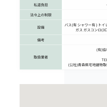
私道負担
法令上の制限
バス(有 シャワー有 ) トイ
設備
ガス ガスコンロ(3
備考
(有)
取扱業者
TEL
(公社)青森県宅地建物