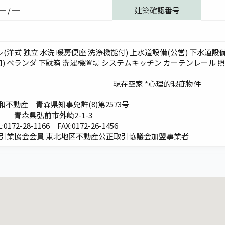
─ / ─
建築確認番号
レ(洋式 独立 水洗 暖房便座 洗浄機能付) 上水道設備(公営) 下水道設備
口) ベランダ 下駄箱 洗濯機置場 システムキッチン カーテンレール 
現在空家 *心理的瑕疵物件
協和不動産 青森県知事免許(8)第2573号
青森県弘前市外崎2-1-3
:
0172-28-1166
FAX:0172-26-1456
取引業協会会員 東北地区不動産公正取引協議会加盟事業者