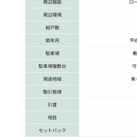
周辺施設
ロ
周辺環境
総戸数
築年月
平成
駐車場
敷
駐車場複数台
可
用途地域
第
取引態様
引渡
地目
セットバック