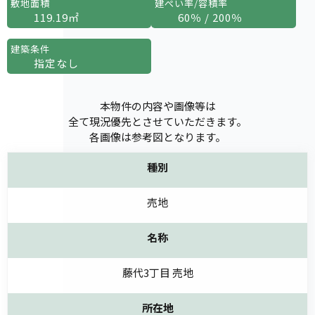
敷地面積
建ぺい率/容積率
119.19㎡
60％ / 200％
建築条件
指定なし
本物件の内容や画像等は
全て現況優先とさせていただきます。
各画像は参考図となります。
種別
売地
名称
藤代3丁目 売地
所在地