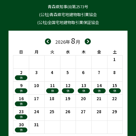
青森県知事(8)第2573号
(公社)青森県宅地建物取引業協会
(公社)全国宅地建物取引業保証協会
8
2026年
月
日
月
火
水
木
金
土
1
2
3
4
5
6
7
8
休
9
10
11
12
13
14
15
休
休
休
休
休
休
16
17
18
19
20
21
22
休
23
24
25
26
27
28
29
休
30
31
休